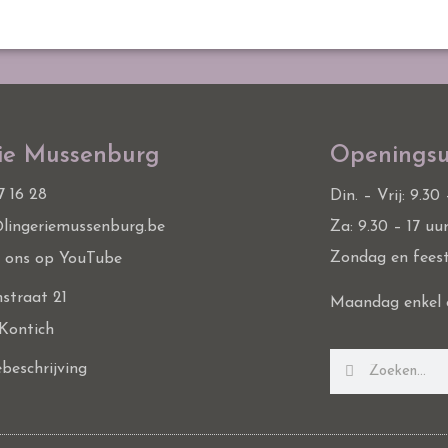
ie Mussenburg
Openingsu
7 16 28
Din. – Vrij: 9.30
lingeriemussenburg.be
Za: 9.30 – 17 uu
Zondag en fees
k ons op YouTube
straat 21
Maandag enkel 
Kontich
beschrijving