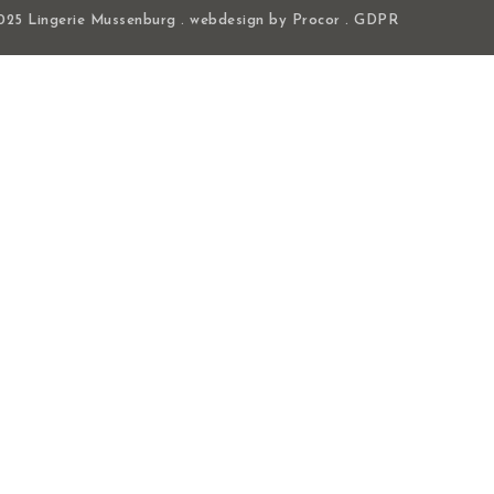
025 Lingerie Mussenburg . webdesign by
Procor
.
GDPR