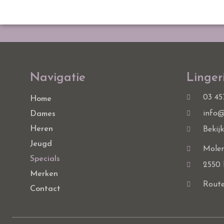
Navigatie
Linger
03 45
Home
info@
Dames
Heren
Bekij
Jeugd
Molen
Specials
2550 
Merken
Route
Contact