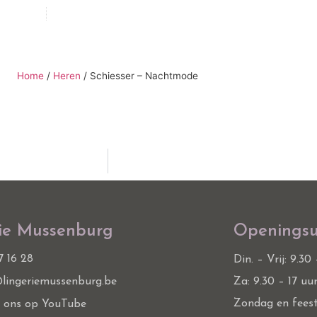
senburg.be
Facebook
HOME
DAMES
Home
/
Heren
/
Schiesser – Nachtmode
ie Mussenburg
Openingsu
7 16 28
Din. – Vrij: 9.30
lingeriemussenburg.be
Za: 9.30 – 17 uu
Zondag en fees
k ons op YouTube