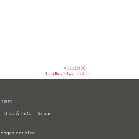
HEREN
JEUGD
SPECIALS
MERKEN
CONTACT
VOLGENDE
Bjorn Borg – Zwemkledij
ren
 – 13.00 & 13.30 – 18 uur
r
tdagen gesloten