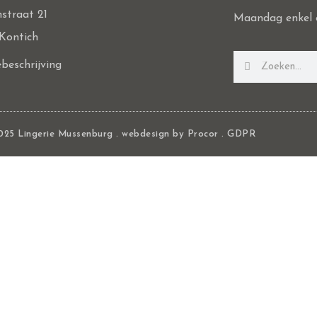
straat 21
Maandag enkel 
Kontich
beschrijving
025 Lingerie Mussenburg . webdesign by
Procor
.
GDPR