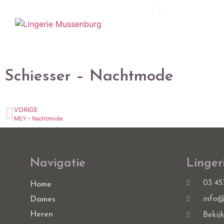
03 457 16 28
info@lingeriemus
Schiesser – Nachtmode
VORIGE
MEY – Nachtmode
Navigatie
Linger
03 45
Home
info@
Dames
Heren
Bekij